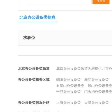
北京办公设备类信息
求职位
北京办公设备类频道
北京办公设备类频道为您提供北京
办公设备类相关区域
朝阳办公设备类
海淀办公设备类
石景山办公设备类
房山办公设备
平谷办公设备类
门头沟办公设备
办公设备类附近分站
上海办公设备类
天津办公设备类