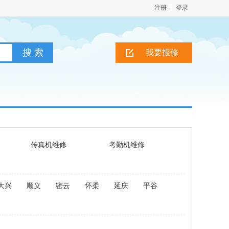
注册
登录
我要报修
传真机维修
考勤机维修
大兴
顺义
密云
怀柔
延庆
平谷