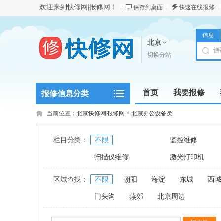
欢迎来到快修网|报修网！
保存到桌面
快速在线报修
信息
北京
切换分站
首页
我要报修
报修信息分类
当前位置：
北京快修网|报修网
>
北京办公设备类
栏目分类：
不限
监控维修
扫描仪维修
激光打印机
区域查找：
不限
朝阳
海淀
东城
西
门头沟
燕郊
北京周边