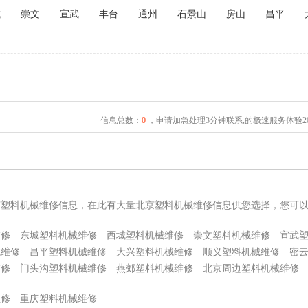
城
崇文
宣武
丰台
通州
石景山
房山
昌平
信息总数：
0
，申请加急处理3分钟联系,的极速服务体验2
京塑料机械维修信息，在此有大量北京塑料机械维修信息供您选择，您可
维修
东城塑料机械维修
西城塑料机械维修
崇文塑料机械维修
宣武
械维修
昌平塑料机械维修
大兴塑料机械维修
顺义塑料机械维修
密
维修
门头沟塑料机械维修
燕郊塑料机械维修
北京周边塑料机械维修
维修
重庆塑料机械维修