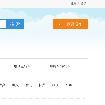
注册
登录
我要报修
电动三轮车
摩托车/燃气车
大兴
顺义
密云
怀柔
延庆
平谷