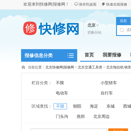
欢迎来到快修网|报修网！
保存到桌面
快速在线报修
信息
北京
切换分站
首页
我要报修
报修信息分类
当前位置：
北京快修网|报修网
>
北京交通工具类
>
北京拖拉机/收
栏目分类：
不限
小型轿车
电动车
自行车
区域查找：
不限
朝阳
海淀
东城
西
门头沟
燕郊
北京周边