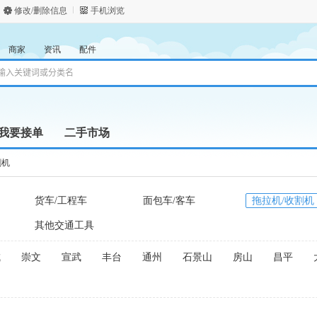
修改/删除信息
手机浏览
商家
资讯
配件
我要接单
二手市场
割机
货车/工程车
面包车/客车
拖拉机/收割机
其他交通工具
城
崇文
宣武
丰台
通州
石景山
房山
昌平