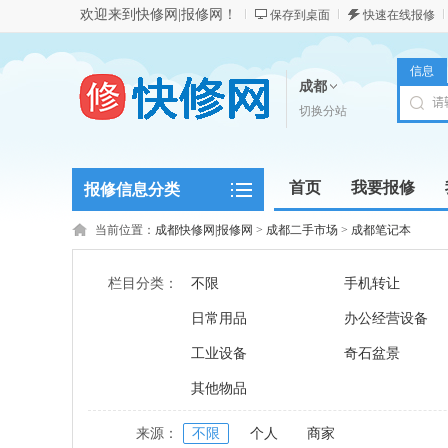
欢迎来到快修网|报修网！
保存到桌面
快速在线报修
信息
成都
切换分站
首页
我要报修
报修信息分类
当前位置：
成都快修网|报修网
>
成都二手市场
>
成都笔记本
栏目分类：
不限
手机转让
日常用品
办公经营设备
工业设备
奇石盆景
其他物品
来源：
不限
个人
商家