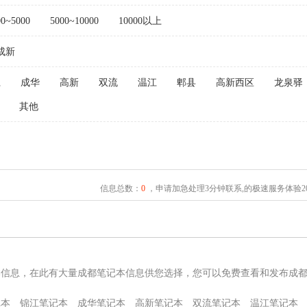
00~5000
5000~10000
10000以上
成新
江
成华
高新
双流
温江
郫县
高新西区
龙泉驿
其他
信息总数：
0
，申请加急处理3分钟联系,的极速服务体验2
本信息，在此有大量成都笔记本信息供您选择，您可以免费查看和发布成
记本
锦江笔记本
成华笔记本
高新笔记本
双流笔记本
温江笔记本