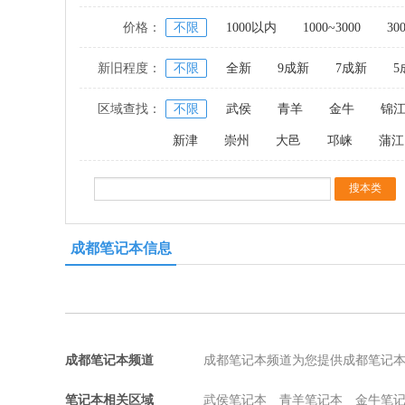
价格：
不限
1000以内
1000~3000
30
新旧程度：
不限
全新
9成新
7成新
5
区域查找：
不限
武侯
青羊
金牛
锦
新津
崇州
大邑
邛崃
蒲江
成都笔记本信息
成都笔记本频道
成都笔记本频道为您提供成都笔记
笔记本相关区域
武侯笔记本
青羊笔记本
金牛笔