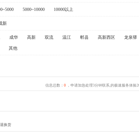
00~5000
5000~10000
10000以上
成新
江
成华
高新
双流
温江
郫县
高新西区
龙泉驿
其他
信息总数：
0
，申请加急处理3分钟联系,的极速服务体验2
由退换货