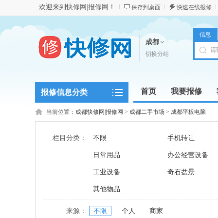
欢迎来到快修网|报修网！
保存到桌面
快速在线报修
信息
成都
切换分站
首页
我要报修
报修信息分类
当前位置：
成都快修网|报修网
>
成都二手市场
>
成都平板电脑
栏目分类：
不限
手机转让
日常用品
办公经营设备
工业设备
奇石盆景
其他物品
来源：
不限
个人
商家