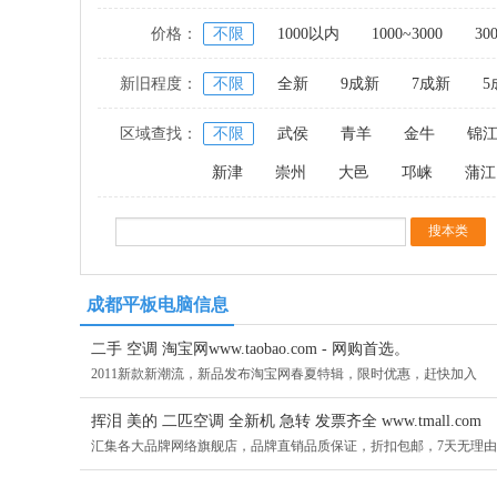
价格：
不限
1000以内
1000~3000
30
新旧程度：
不限
全新
9成新
7成新
5
区域查找：
不限
武侯
青羊
金牛
锦
新津
崇州
大邑
邛崃
蒲江
成都平板电脑信息
二手 空调 淘宝网www.taobao.com - 网购首选。
2011新款新潮流，新品发布淘宝网春夏特辑，限时优惠，赶快加入
挥泪 美的 二匹空调 全新机 急转 发票齐全 www.tmall.com
汇集各大品牌网络旗舰店，品牌直销品质保证，折扣包邮，7天无理