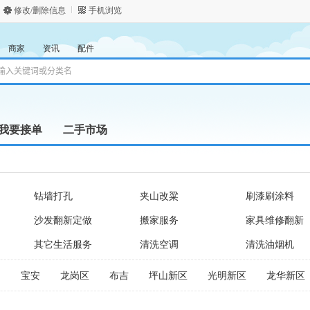
修改/删除信息
手机浏览
商家
资讯
配件
我要接单
二手市场
钻墙打孔
夹山改粱
刷漆刷涂料
沙发翻新定做
搬家服务
家具维修翻新
其它生活服务
清洗空调
清洗油烟机
田
宝安
龙岗区
布吉
坪山新区
光明新区
龙华新区