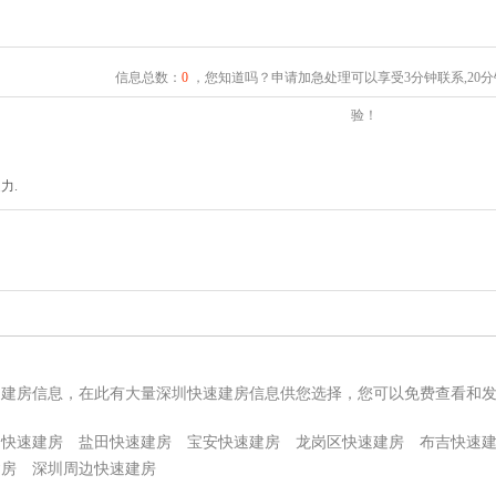
信息总数：
0
，您知道吗？申请加急处理可以享受3分钟联系,20
验！
力.
速建房信息，在此有大量深圳快速建房信息供您选择，您可以免费查看和
山快速建房
盐田快速建房
宝安快速建房
龙岗区快速建房
布吉快速
建房
深圳周边快速建房