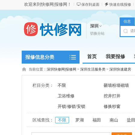
欢迎来到快修网|报修网！
保存到桌面
快速在线报修
信息
深圳
切换分站
首页
我要报修
报修信息分类
当前位置：
深圳快修网|报修网
>
深圳生活服务类
>
深圳快速建房
栏目分类：
不限
砸墙粉墙砌墙
卫浴维修
挖井打井
开锁/修锁/安锁
修换纱窗
区域查找：
不限
罗湖
福田
南山
盐