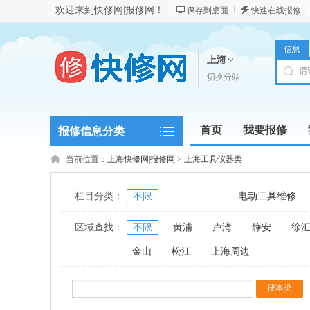
欢迎来到快修网|报修网！
保存到桌面
快速在线报修
信息
上海
切换分站
首页
我要报修
报修信息分类
当前位置：
上海快修网|报修网
>
上海工具仪器类
栏目分类：
不限
电动工具维修
区域查找：
不限
黄浦
卢湾
静安
徐
金山
松江
上海周边