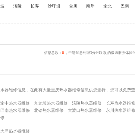
龙坡
涪陵
长寿
沙坪坝
合川
南岸
渝北
巴南
信息总数：
0
，申请加急处理3分钟联系,的极速服务体验2
热水器维修信息，在此有大量重庆热水器维修信息供您选择，您可以免费
渝中热水器维修
九龙坡热水器维修
涪陵热水器维修
长寿热水器维
巴南热水器维修
北碚热水器维修
大渡口热水器维修
永川热水器维
维修
天津热水器维修